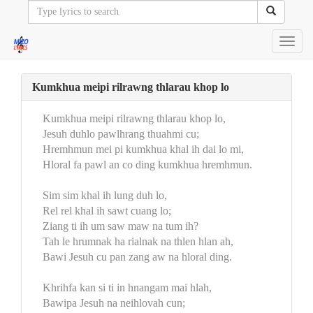
Toggl
navig
Kumkhua meipi rilrawng thlarau khop lo
Kumkhua meipi rilrawng thlarau khop lo,
Jesuh duhlo pawlhrang thuahmi cu;
Hremhmun mei pi kumkhua khal ih dai lo mi,
Hloral fa pawl an co ding kumkhua hremhmun.
Sim sim khal ih lung duh lo,
Rel rel khal ih sawt cuang lo;
Ziang ti ih um saw maw na tum ih?
Tah le hrumnak ha rialnak na thlen hlan ah,
Bawi Jesuh cu pan zang aw na hloral ding.
Khrihfa kan si ti in hnangam mai hlah,
Bawipa Jesuh na neihlovah cun;