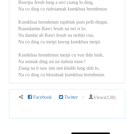
Bawipa Jesuh lung a awi cuang lo ding,
Na co ding cu riahsiatnak kumkhua hremhmun.
Kumkhua hremhmun rapthlak pum pelh dingin,
Ruundamtu Bawi Jesuh na nei si lo;
Na damlai ah Bawi Jesuh na neihlo cun,
Na co ding cu meipi lawng kumkhua meipi.
Kumkhua hremhmun meipi cu vun thlir hnik,
Na umnak ding asi na riahsia maw?
Ziang na ti saw sim sim khalih lung duh lo,
Na co ding cu hloralnak kumkhua hremhmun.
Views(138)
Facebook
Twitter
: