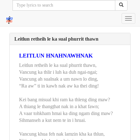
Toggl
navig
Leitlun retheih le ka sual phurrit thawn
LEITLUN HNAHNAWHNAK
Leitlun retheih le ka sual phurrit thawn,
Vancung ka thlir i luh ka duh ngai-ngai;
Vancung ah sualnak a um nawn lo ding,
“Ra aw” ti in kawh nak aw ka thei ding!
Kei bang misual khi ram ka thleng ding maw?
A thiang le thangṭhat nak in a khat fawn;
A vaar tohkham hmai ka ding ngam ding maw?
Sihmanseh a kut nem te in i hruai.
Vancung khua feh nak lamzin kha ka thlun,