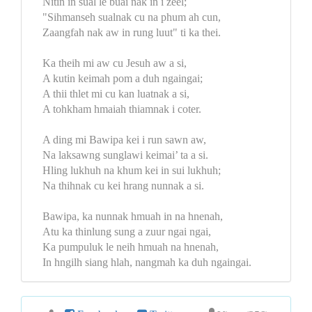
Nitin in sual le buai nak in i zeel;
"Sihmanseh sualnak cu na phum ah cun,
Zaangfah nak aw in rung luut" ti ka thei.
Ka theih mi aw cu Jesuh aw a si,
A kutin keimah pom a duh ngaingai;
A thii thlet mi cu kan luatnak a si,
A tohkham hmaiah thiamnak i coter.
A ding mi Bawipa kei i run sawn aw,
Na laksawng sunglawi keimai’ ta a si.
Hling lukhuh na khum kei in sui lukhuh;
Na thihnak cu kei hrang nunnak a si.
Bawipa, ka nunnak hmuah in na hnenah,
Atu ka thinlung sung a zuur ngai ngai,
Ka pumpuluk le neih hmuah na hnenah,
In hngilh siang hlah, nangmah ka duh ngaingai.