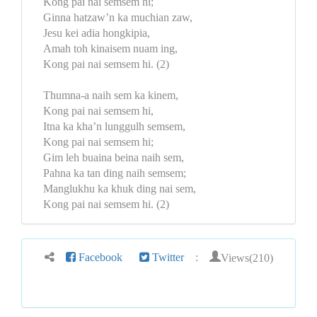
Kong pai nai semsem hi;
Ginna hatzaw’n ka muchian zaw,
Jesu kei adia hongkipia,
Amah toh kinaisem nuam ing,
Kong pai nai semsem hi. (2)
Thumna-a naih sem ka kinem,
Kong pai nai semsem hi,
Itna ka kha’n lunggulh semsem,
Kong pai nai semsem hi;
Gim leh buaina beina naih sem,
Pahna ka tan ding naih semsem;
Manglukhu ka khuk ding nai sem,
Kong pai nai semsem hi. (2)
Views(210)
Facebook
Twitter
: