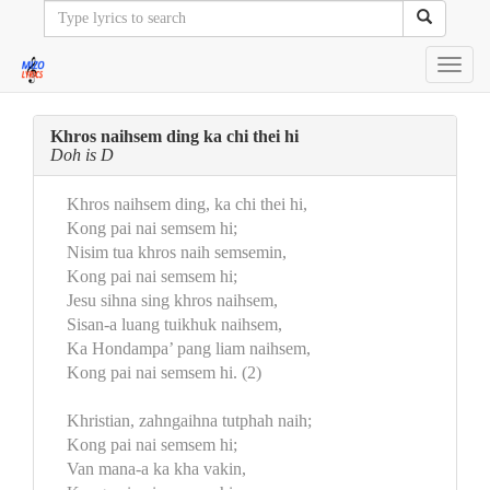
Toggl
navig
Khros naihsem ding ka chi thei hi
Doh is D
Khros naihsem ding, ka chi thei hi,
Kong pai nai semsem hi;
Nisim tua khros naih semsemin,
Kong pai nai semsem hi;
Jesu sihna sing khros naihsem,
Sisan-a luang tuikhuk naihsem,
Ka Hondampa’ pang liam naihsem,
Kong pai nai semsem hi. (2)
Khristian, zahngaihna tutphah naih;
Kong pai nai semsem hi;
Van mana-a ka kha vakin,