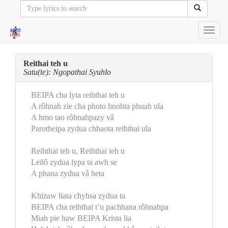
Toggl
navig
Reithai teh u
Satu(te): Ngopathai Syuhlo
BEIPA cha lyta reihthai teh u
A rôhnah zie cha photo hnohta phuah ula
A hmo tao rôhnahpazy vâ
Parotheipa zydua chhaota reihthai ula
Reihthai teh u, Reihthai teh u
Leilô zydua lypa ta awh se
A phana zydua vâ heta
Khizaw liata chyhsa zydua ta
BEIPA cha reihthai t’u pachhana rôhnahpa
Miah pie haw BEIPA Krista lia