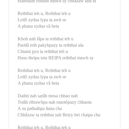
Haleluiah rôhnah mawh sy chhâzaw taih ta
Reihthai teh u, Reihthai teh u
Leilô zydua lypa ta awh se
A phana zydua vâ heta
Khoh nah lâpa ta reihthai teh u
Paotlâ reih pakyhpazy ta reihthai ula
Chiami pyu ta reihthai teh u
Huso theipa tota BEIPA reihthai mawh sy
Reihthai teh u, Reihthai teh u
Leilô zydua lypa ta awh se
A phana zydua vâ heta
Daihti nah sarâh mosa chhao nah
Totâh rihrawhpa nah maotôpazy chhaota
A su pathaihpa liana cha
Chhâzaw ta reihthai suh Beizy bei chaipa cha
Reihthai teh u, Reihthai teh u