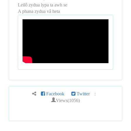
Leilô zydua lypa ta awh se
A phana zydua vâ heta
Facebook
Twitter
:
Views(1056)